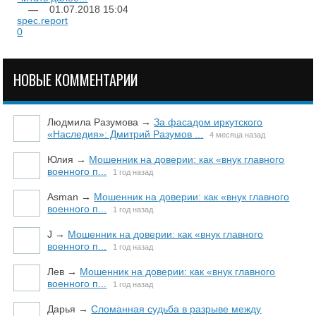
—
01.07.2018
15:04
spec.report
0
НОВЫЕ КОММЕНТАРИИ
Людмила Разумова
→
За фасадом иркутского
«Наследия»: Дмитрий Разумов ...
4 месяца назад
Юлия
→
Мошенник на доверии: как «внук главного
военного п...
1 год назад
Asman
→
Мошенник на доверии: как «внук главного
военного п...
1 год назад
J
→
Мошенник на доверии: как «внук главного
военного п...
1 год назад
Лев
→
Мошенник на доверии: как «внук главного
военного п...
1 год назад
Дарья
→
Сломанная судьба в разрыве между