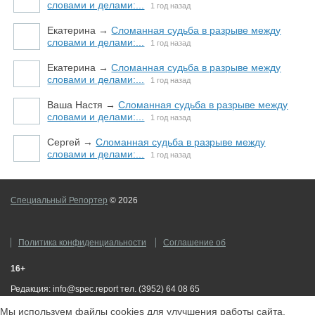
словами и делами:...
1 год назад
Екатерина
→
Сломанная судьба в разрыве между
словами и делами:...
1 год назад
Екатерина
→
Сломанная судьба в разрыве между
словами и делами:...
1 год назад
Ваша Настя
→
Сломанная судьба в разрыве между
словами и делами:...
1 год назад
Сергей
→
Сломанная судьба в разрыве между
словами и делами:...
1 год назад
Специальный Репортер
© 2026
Политика конфиденциальности
Соглашение об
16+
ответственности
Редакция: info@spec.report тел. (3952) 64 08 65
Мы используем файлы cookies для улучшения работы сайта.